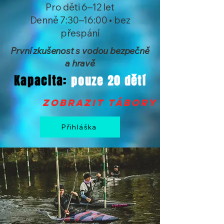
Pro děti 6–12 let
Denně 7:30–16:00 • bez
přespání
První zkušenost s vodou bezpečně
a hravě
Kapacita:
pouze 20 dětí
zobrazit tábory >
Přihláška