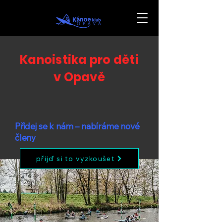
Kanoistika pro děti
v Opavě
Přidej se k nám – nabíráme nové
členy
přijď si to vyzkoušet