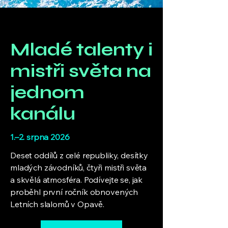
Mladé talenty i
mistři světa na
jednom
kanálu
1.–2. srpna 2026
Deset oddílů z celé republiky, desítky
mladých závodníků, čtyři mistři světa
a skvělá atmosféra. Podívejte se, jak
proběhl první ročník obnovených
Letních slalomů v Opavě.