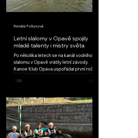
Renáta Foltysová
Letní slalomy v Opavě spojily
mladé talenty i mistry světa
Po několika letech se na kanál vodního
slalomu v Opavě vrátily letní závody.
Kanoe Klub Opava uspořádal první ročník
obnovených Letních slalomů v Opavě s
cílem navázat na úspěšnou tradici a vrátit
do našeho areálu pravidelné mládežnické
závody. Hned první ročník ukázal, že tato
myšlenka má velký potenciál – do Opavy
dorazilo deset oddílů z celé České
republiky, včetně závodníků ze Semil,
Brandýsa nad Labem a Českých
Budějovic. Přestože letošní léto nepřálo
vodním stavům, poda