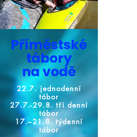
Příměstské
tábory
na vodě
22.7. jednodenní
tábor
27.7.-29.8. tří denní
tábor
17.–21.8. týdenní
tábor