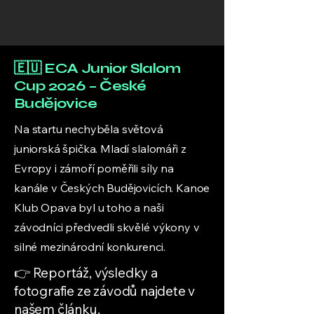
🇪🇺 ECA Junior Slalom
Cup 2026 – České
Budějovice
Na startu nechyběla světová
juniorská špička. Mladí slalomáři z
Evropy i zámoří poměřili síly na
kanále v Českých Budějovicích. Kanoe
Klub Opava byl u toho a naši
závodníci předvedli skvělé výkony v
silné mezinárodní konkurenci.
👉 Reportáž, výsledky a
fotografie ze závodů najdete v
našem článku.