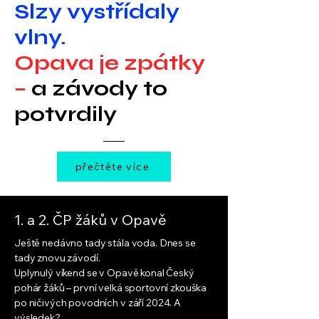
Slzy vystřídaly
vlny.
Opava je zpátky
–
a závody to
potvrdily
přečtěte více
1. a 2. ČP žáků v Opavě
Ještě nedávno tady stála voda. Dnes se
tady znovu závodí.
Uplynulý víkend se v Opavě konal Český
pohár žáků – první velká sportovní zkouška
po ničivých povodních v září 2024. A
výsledek?