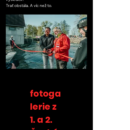
Trať obstála. A víc než to.
fotoga
lerie z
1. a 2.