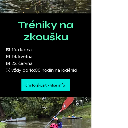
Tréniky na
zkoušku
📅 16. dubna
📅 18. května
📅 22. června
🕓 vždy od 16:00 hodin na loděnici
chi to zkusit - více info