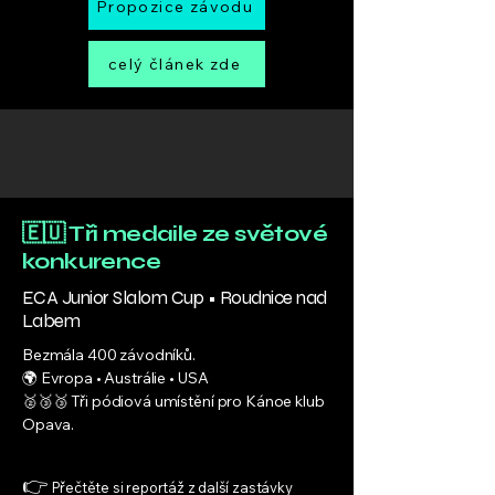
Propozice závodu
celý článek zde
🇪🇺 Tři medaile ze světové
konkurence
ECA Junior Slalom Cup • Roudnice nad
Labem
Bezmála 400 závodníků.
🌍 Evropa • Austrálie • USA
🥈🥉🥉 Tři pódiová umístění pro Kánoe klub
Opava.
👉
Přečtěte si reportáž z další zastávky