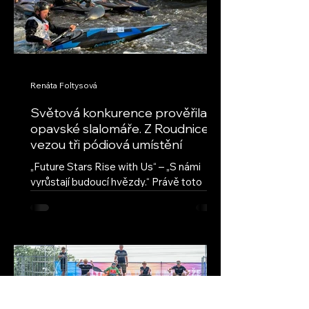
Renáta Foltysová
Světová konkurence prověřila
opavské slalomáře. Z Roudnice
vezou tři pódiová umístění
„Future Stars Rise with Us“ – „S námi
vyrůstají budoucí hvězdy.“ Právě toto
motto provází seriál ECA Junior Slalom
Cup, nejprestižnější evropskou soutěž
mladých vodních slalomářů. Přestože jde
o evropský pohár, jeho úroveň
každoročně přitahuje také závodníky z
dalších kontinentů. Na závodech v
Roudnici nad Labem se vedle evropské
špičky představili také reprezentanti