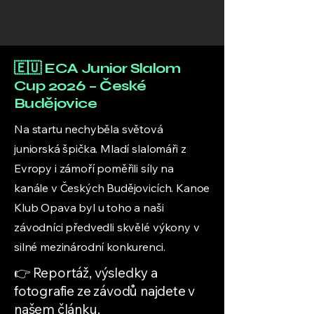
🇪🇺 ECA Junior Slalom
Cup 2026 – České
Budějovice
Na startu nechyběla světová
juniorská špička. Mladí slalomáři z
Evropy i zámoří poměřili síly na
kanále v Českých Budějovicích. Kanoe
Klub Opava byl u toho a naši
závodníci předvedli skvělé výkony v
silné mezinárodní konkurenci.
👉 Reportáž, výsledky a
fotografie ze závodů najdete v
našem článku.