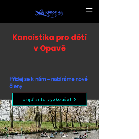
Kanoistika pro děti
v Opavě
Přidej se k nám – nabíráme nové
členy
přijď si to vyzkoušet