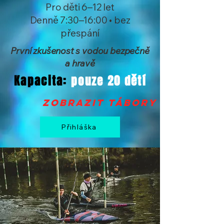
Pro děti 6–12 let
Denně 7:30–16:00 • bez
přespání
První zkušenost s vodou bezpečně
a hravě
Kapacita:
pouze 20 dětí
zobrazit tábory >
Přihláška