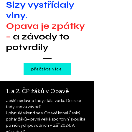
Slzy vystřídaly
vlny.
Opava je zpátky
–
a závody to
potvrdily
přečtěte více
1. a 2. ČP žáků v Opavě
Ještě nedávno tady stála voda. Dnes se
tady znovu závodí.
Uplynulý víkend se v Opavě konal Český
pohár žáků – první velká sportovní zkouška
po ničivých povodních v září 2024. A
výsledek?