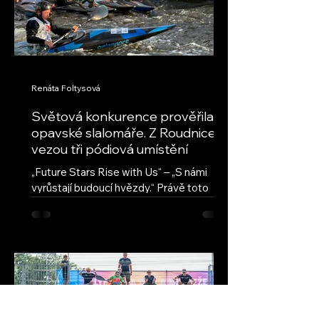
Renáta Foltysová
Světová konkurence prověřila
opavské slalomáře. Z Roudnice
vezou tři pódiová umístění
„Future Stars Rise with Us“ – „S námi
vyrůstají budoucí hvězdy.“ Právě toto
motto provází seriál ECA Junior Slalom
Cup, nejprestižnější evropskou soutěž
mladých vodních slalomářů. Přestože jde
o evropský pohár, jeho úroveň
každoročně přitahuje také závodníky z
dalších kontinentů. Na závodech v
Roudnici nad Labem se vedle evropské
špičky představili také reprezentanti