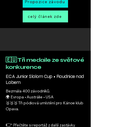
Propozice závodu
celý článek zde
🇪🇺 Tři medaile ze světové
konkurence
ECA Junior Slalom Cup • Roudnice nad
Labem
Bezmála 400 závodníků.
🌍 Evropa • Austrálie • USA
🥈🥉🥉 Tři pódiová umístění pro Kánoe klub
Opava.
👉
Přečtěte si reportáž z další zastávky