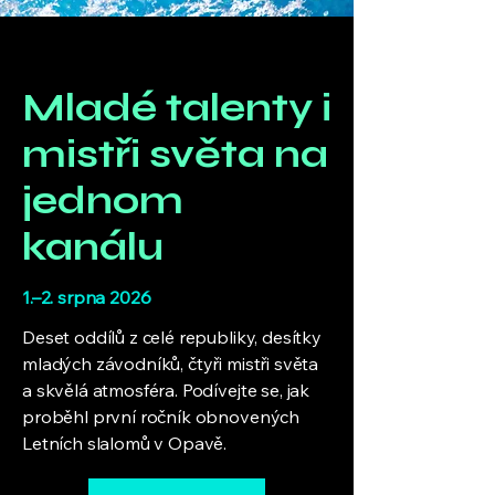
Mladé talenty i
mistři světa na
jednom
kanálu
1.–2. srpna 2026
Deset oddílů z celé republiky, desítky
mladých závodníků, čtyři mistři světa
a skvělá atmosféra. Podívejte se, jak
proběhl první ročník obnovených
Letních slalomů v Opavě.