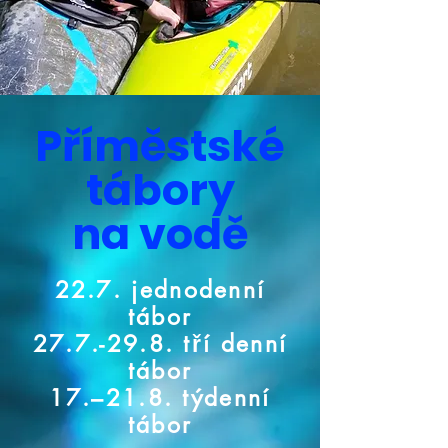
Příměstské
tábory
na vodě
22.7. jednodenní
tábor
27.7.-29.8. tří denní
tábor
17.–21.8. týdenní
tábor