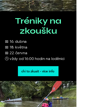
Tréniky na
zkoušku
📅 16. dubna
📅 18. května
📅 22. června
🕓 vždy od 16:00 hodin na loděnici
chi to zkusit - více info