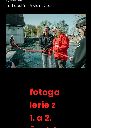
Trať obstála. A víc než to.
fotoga
lerie z
1. a 2.