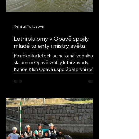
Renáta Foltysová
Letní slalomy v Opavě spojily
mladé talenty i mistry světa
Po několika letech se na kanál vodního
slalomu v Opavě vrátily letní závody.
Kanoe Klub Opava uspořádal první ročník
obnovených Letních slalomů v Opavě s
cílem navázat na úspěšnou tradici a vrátit
do našeho areálu pravidelné mládežnické
závody. Hned první ročník ukázal, že tato
myšlenka má velký potenciál – do Opavy
dorazilo deset oddílů z celé České
republiky, včetně závodníků ze Semil,
Brandýsa nad Labem a Českých
Budějovic. Přestože letošní léto nepřálo
vodním stavům, poda