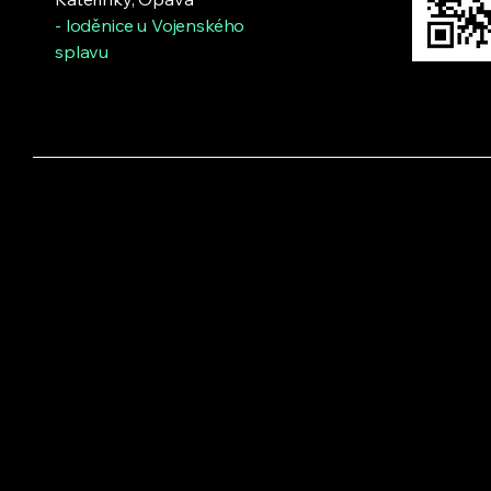
Labem a Českých
- loděnice u Vojenského
Budějovic. Přestože
letošní léto nepřálo
splavu
vodním stavům, podařilo
se připravit...