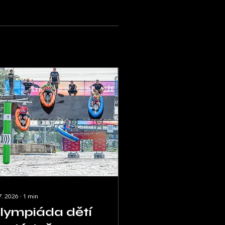
 7. 2026
∙
1
min
lympiáda dětí