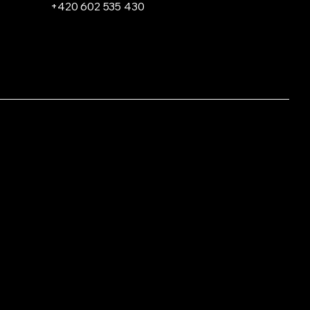
ympiádě dětí a
+420 602 535 430
ádeže. Velmi
vedené vystoupení
edvedla Lily Anne
tysová. Po jarním...