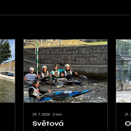
29. 7. 2026
∙
3
min
21.
Světová
O