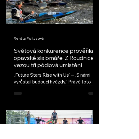
Renáta Foltysová
Světová konkurence prověřila
opavské slalomáře. Z Roudnice
vezou tři pódiová umístění
„Future Stars Rise with Us“ – „S námi
vyrůstají budoucí hvězdy.“ Právě toto
motto provází seriál ECA Junior Slalom
Cup, nejprestižnější evropskou soutěž
mladých vodních slalomářů. Přestože jde
o evropský pohár, jeho úroveň
každoročně přitahuje také závodníky z
dalších kontinentů. Na závodech v
Roudnici nad Labem se vedle evropské
špičky představili také reprezentanti