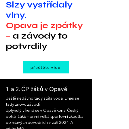
Slzy vystřídaly
vlny.
Opava je zpátky
–
a závody to
potvrdily
přečtěte více
1. a 2. ČP žáků v Opavě
Ještě nedávno tady stála voda. Dnes se
tady znovu závodí.
Uplynulý víkend se v Opavě konal Český
pohár žáků – první velká sportovní zkouška
po ničivých povodních v září 2024. A
výsledek?