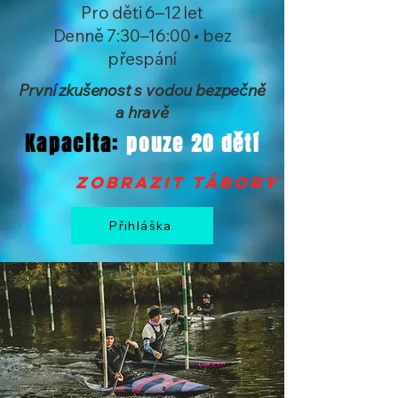
Pro děti 6–12 let
Denně 7:30–16:00 • bez
přespání
První zkušenost s vodou bezpečně
a hravě
Kapacita:
pouze 20 dětí
zobrazit tábory >
Přihláška