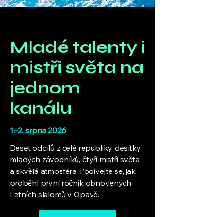
Mladé talenty i
mistři světa na
jednom
kanálu
1.–2. srpna 2026
Deset oddílů z celé republiky, desítky
mladých závodníků, čtyři mistři světa
a skvělá atmosféra. Podívejte se, jak
proběhl první ročník obnovených
Letních slalomů v Opavě.