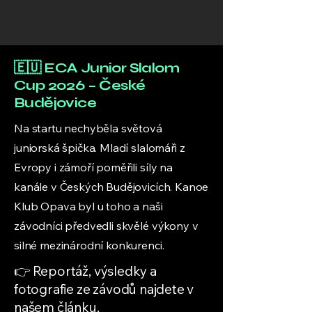
🇪🇺 ECA Junior Slalom
Cup 2026 – České
Budějovice
Na startu nechyběla světová
juniorská špička. Mladí slalomáři z
Evropy i zámoří poměřili síly na
kanále v Českých Budějovicích. Kanoe
Klub Opava byl u toho a naši
závodníci předvedli skvělé výkony v
silné mezinárodní konkurenci.
👉 Reportáž, výsledky a
fotografie ze závodů najdete v
našem článku.