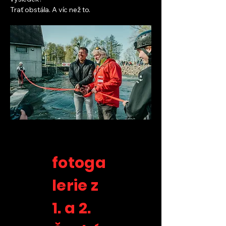
Trať obstála. A víc než to.
fotoga
lerie z
1. a 2.