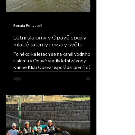
Renáta Foltysová
Letní slalomy v Opavě spojily
mladé talenty i mistry světa
Po několika letech se na kanál vodního
slalomu v Opavě vrátily letní závody.
Kanoe Klub Opava uspořádal první ročník
obnovených Letních slalomů v Opavě s
cílem navázat na úspěšnou tradici a vrátit
do našeho areálu pravidelné mládežnické
závody. Hned první ročník ukázal, že tato
myšlenka má velký potenciál – do Opavy
dorazilo deset oddílů z celé České
republiky, včetně závodníků ze Semil,
Brandýsa nad Labem a Českých
Budějovic. Přestože letošní léto nepřálo
vodním stavům, poda