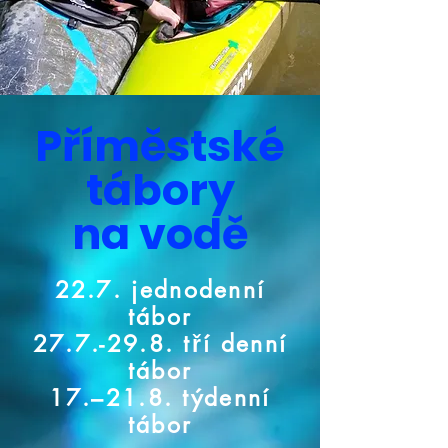
Příměstské
tábory
na vodě
22.7. jednodenní
tábor
27.7.-29.8. tří denní
tábor
17.–21.8. týdenní
tábor