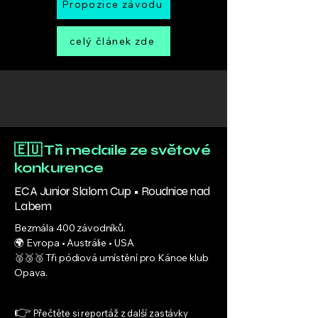
Propozice závodu
celý článek zde
🇪🇺 Tři medaile ze světové
konkurence
ECA Junior Slalom Cup • Roudnice nad
Labem
Bezmála 400 závodníků.
🌍 Evropa • Austrálie • USA
🥈🥉🥉 Tři pódiová umístění pro Kánoe klub
Opava.
👉
Přečtěte si reportáž z další zastávky