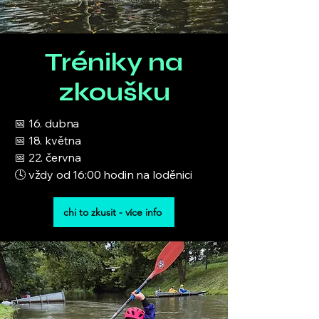
Tréniky na
zkoušku
📅 16. dubna
📅 18. května
📅 22. června
🕓 vždy od 16:00 hodin na loděnici
chi to zkusit - více info