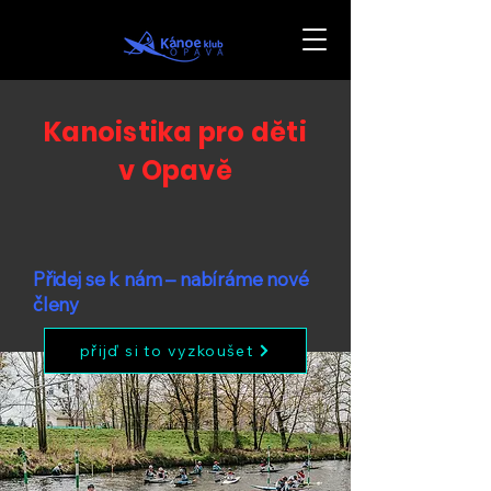
Kanoistika pro děti
v Opavě
Přidej se k nám – nabíráme nové
členy
přijď si to vyzkoušet