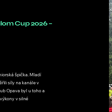
alom Cup 2026 –
iorská špička. Mladí
ili síly na kanále v
ub Opava byl u toho a
 výkony v silné