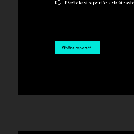
👉
Přečtěte si reportáž z další za
Přečíst reportáž