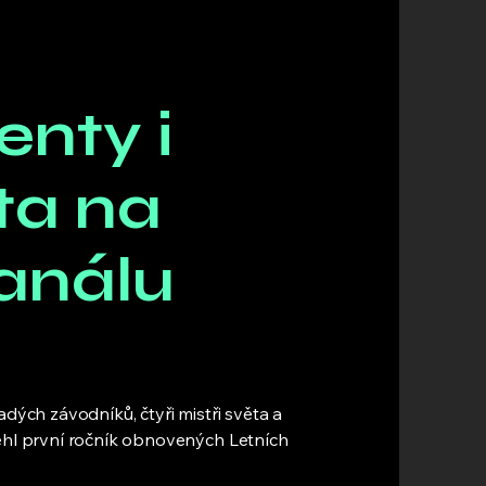
enty i
ta na
análu
adých závodníků, čtyři mistři světa a
běhl první ročník obnovených Letních