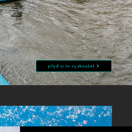
přijď si to vyzkoušet