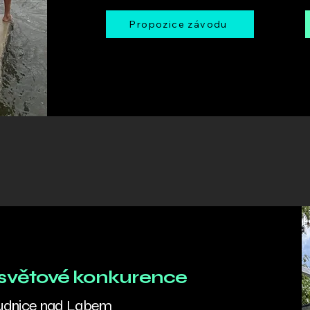
Propozice závodu
e světové konkurence
oudnice nad Labem