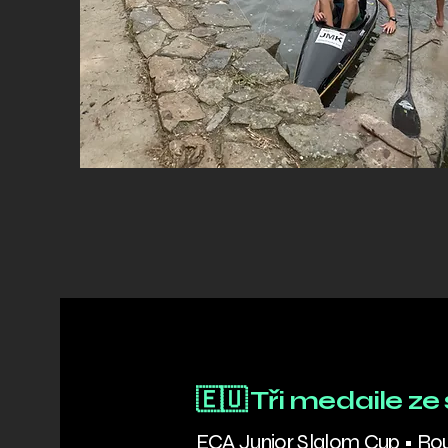
🇪🇺 Tři medaile z
ECA Junior Slalom Cup • R