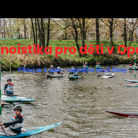
noistika pro děti v O
Přidej se k nám – nabíráme nové členy