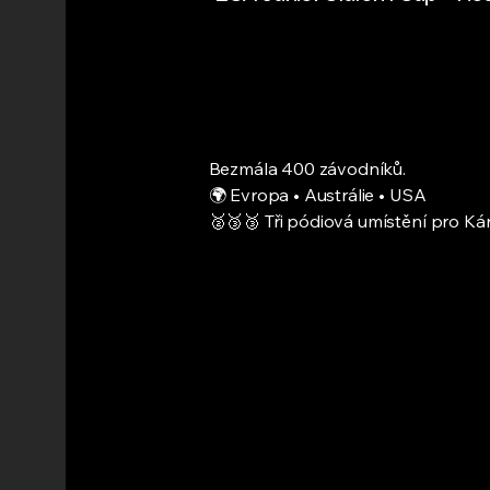
Bezmála 400 závodníků.
🌍 Evropa • Austrálie • USA
🥈🥉🥉 Tři pódiová umístění pro K