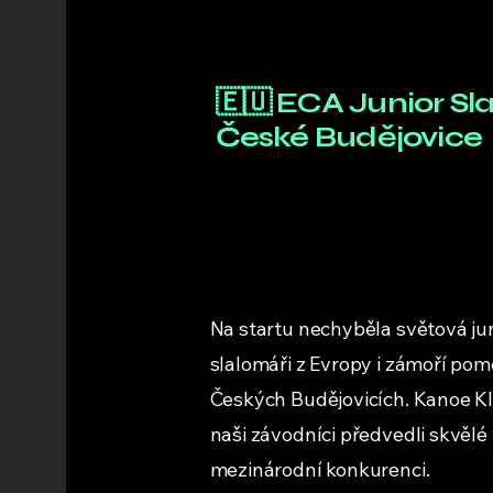
🇪🇺 ECA Junior Sl
České Budějovice
Na startu nechyběla světová jun
slalomáři z Evropy i zámoří poměř
Českých Budějovicích. Kanoe Kl
naši závodníci předvedli skvělé
mezinárodní konkurenci.