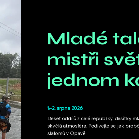
Mladé tal
mistři svě
jednom k
1.–2. srpna 2026
Deset oddílů z celé republiky, desítky ml
skvělá atmosféra. Podívejte se, jak pro
slalomů v Opavě.