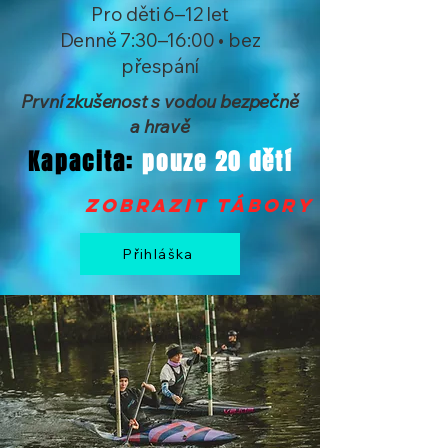
Pro děti 6–12 let
Denně 7:30–16:00 • bez
přespání
První zkušenost s vodou bezpečně
a hravě
Kapacita:
pouze 20 dětí
zobrazit tábory >
Přihláška