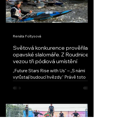
Renáta Foltysová
Světová konkurence prověřila
opavské slalomáře. Z Roudnice
vezou tři pódiová umístění
„Future Stars Rise with Us“ – „S námi
vyrůstají budoucí hvězdy.“ Právě toto
motto provází seriál ECA Junior Slalom
Cup, nejprestižnější evropskou soutěž
mladých vodních slalomářů. Přestože jde
o evropský pohár, jeho úroveň
každoročně přitahuje také závodníky z
dalších kontinentů. Na závodech v
Roudnici nad Labem se vedle evropské
špičky představili také reprezentanti