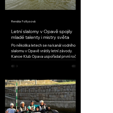
Renáta Foltysová
Letní slalomy v Opavě spojily
mladé talenty i mistry světa
Po několika letech se na kanál vodního
slalomu v Opavě vrátily letní závody.
Kanoe Klub Opava uspořádal první ročník
obnovených Letních slalomů v Opavě s
cílem navázat na úspěšnou tradici a vrátit
do našeho areálu pravidelné mládežnické
závody. Hned první ročník ukázal, že tato
myšlenka má velký potenciál – do Opavy
dorazilo deset oddílů z celé České
republiky, včetně závodníků ze Semil,
Brandýsa nad Labem a Českých
Budějovic. Přestože letošní léto nepřálo
vodním stavům, poda