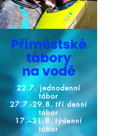
Příměstské
tábory
na vodě
22.7. jednodenní
tábor
27.7.-29.8. tří denní
tábor
17.–21.8. týdenní
tábor