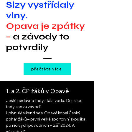
Slzy vystřídaly
vlny.
Opava je zpátky
–
a závody to
potvrdily
přečtěte více
1. a 2. ČP žáků v Opavě
Ještě nedávno tady stála voda. Dnes se
tady znovu závodí.
Uplynulý víkend se v Opavě konal Český
pohár žáků – první velká sportovní zkouška
po ničivých povodních v září 2024. A
výsledek?