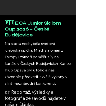
🇪🇺 ECA Junior Slalom
Cup 2026 – České
Budějovice
Na startu nechyběla světová
juniorská špička. Mladí slalomáři z
Evropy i zámoří poměřili síly na
kanále v Českých Budějovicích. Kanoe
Klub Opava byl u toho a naši
závodníci předvedli skvělé výkony v
silné mezinárodní konkurenci.
👉 Reportáž, výsledky a
fotografie ze závodů najdete v
našem článku.