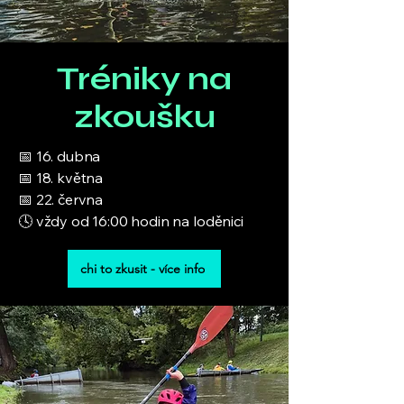
Tréniky na
zkoušku
📅 16. dubna
📅 18. května
📅 22. června
🕓 vždy od 16:00 hodin na loděnici
chi to zkusit - více info