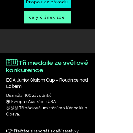
Propozice závodu
celý článek zde
🇪🇺 Tři medaile ze světové
konkurence
ECA Junior Slalom Cup • Roudnice nad
Labem
Bezmála 400 závodníků.
🌍 Evropa • Austrálie • USA
🥈🥉🥉 Tři pódiová umístění pro Kánoe klub
Opava.
👉
Přečtěte si reportáž z další zastávky