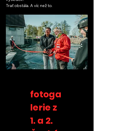
Trať obstála. A víc než to.
fotoga
lerie z
1. a 2.