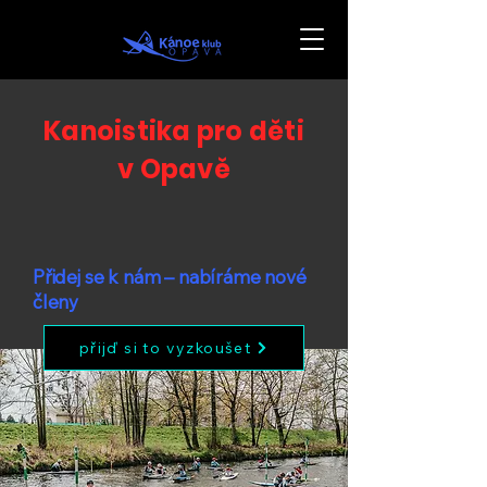
Kanoistika pro děti
v Opavě
Přidej se k nám – nabíráme nové
členy
přijď si to vyzkoušet