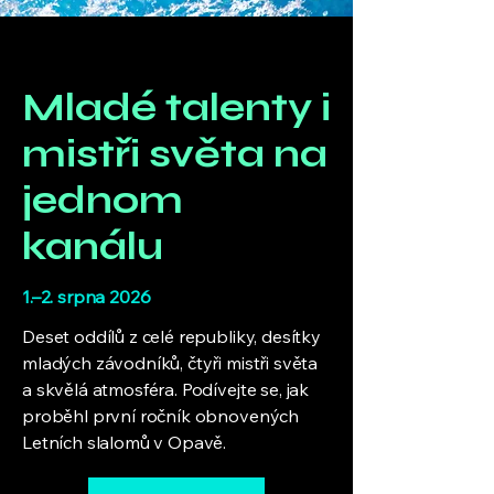
Mladé talenty i
mistři světa na
jednom
kanálu
1.–2. srpna 2026
Deset oddílů z celé republiky, desítky
mladých závodníků, čtyři mistři světa
a skvělá atmosféra. Podívejte se, jak
proběhl první ročník obnovených
Letních slalomů v Opavě.