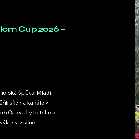
alom Cup 2026 –
iorská špička. Mladí
ili síly na kanále v
ub Opava byl u toho a
 výkony v silné