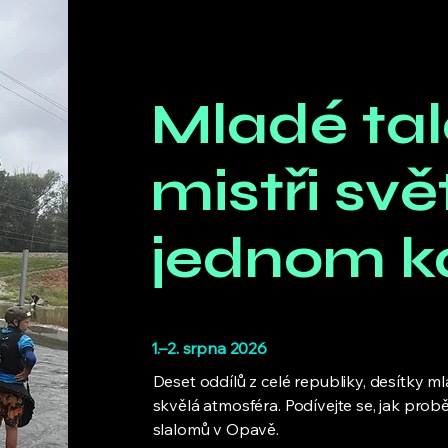
Mladé tal
mistři svě
jednom k
1.–2. srpna 2026
Deset oddílů z celé republiky, desítky ml
skvělá atmosféra. Podívejte se, jak pro
slalomů v Opavě.