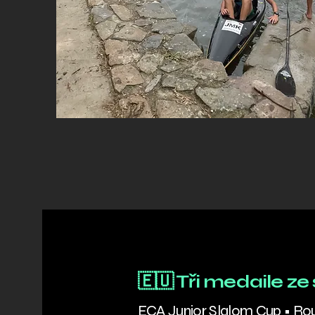
🇪🇺 Tři medaile z
ECA Junior Slalom Cup • R