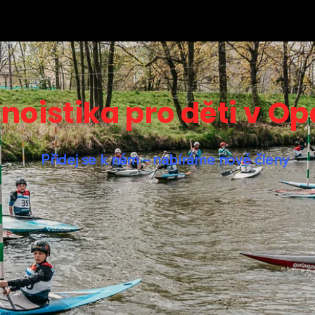
noistika pro děti v O
Přidej se k nám – nabíráme nové členy