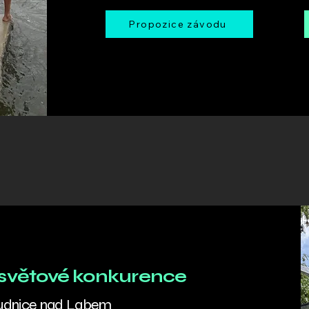
Propozice závodu
e světové konkurence
oudnice nad Labem