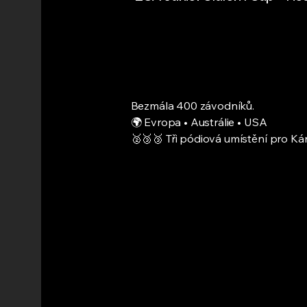
Bezmála 400 závodníků.
🌍 Evropa • Austrálie • USA
🥈🥉🥉 Tři pódiová umístění pro K