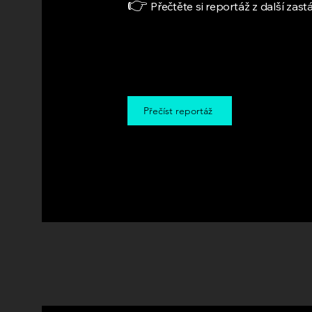
👉
Přečtěte si reportáž z další za
Přečíst reportáž