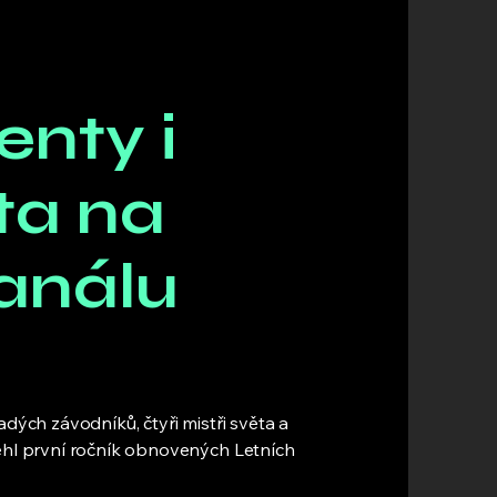
enty i
ta na
análu
adých závodníků, čtyři mistři světa a
běhl první ročník obnovených Letních