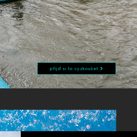
přijď si to vyzkoušet