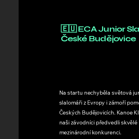
🇪🇺 ECA Junior Sl
České Budějovice
Na startu nechyběla světová jun
slalomáři z Evropy i zámoří poměř
Českých Budějovicích. Kanoe Kl
naši závodníci předvedli skvělé
mezinárodní konkurenci.