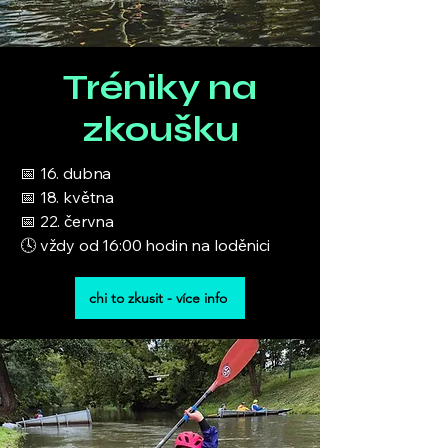
Tréniky na
zkoušku
📅 16. dubna
📅 18. května
📅 22. června
🕓 vždy od 16:00 hodin na loděnici
chi to zkusit - více info