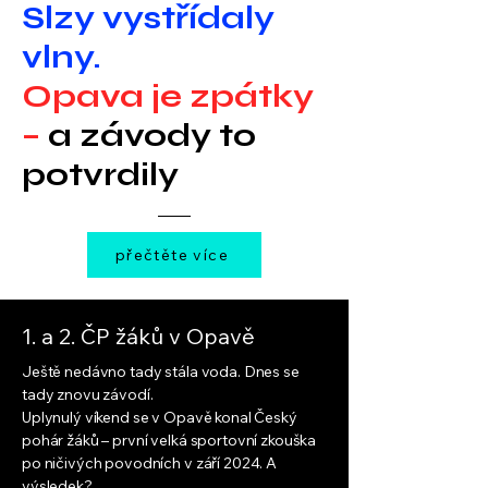
Slzy vystřídaly
vlny.
Opava je zpátky
–
a závody to
potvrdily
přečtěte více
1. a 2. ČP žáků v Opavě
Ještě nedávno tady stála voda. Dnes se
tady znovu závodí.
Uplynulý víkend se v Opavě konal Český
pohár žáků – první velká sportovní zkouška
po ničivých povodních v září 2024. A
výsledek?