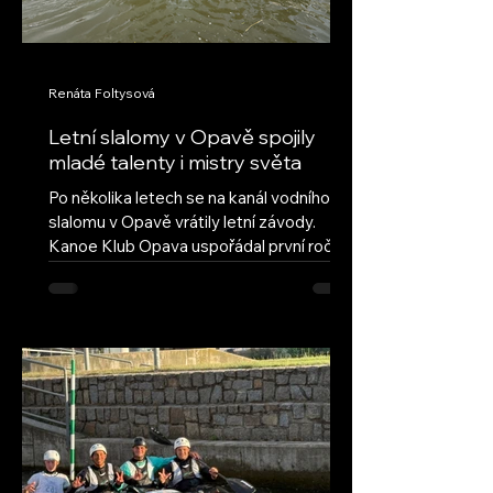
Renáta Foltysová
Letní slalomy v Opavě spojily
mladé talenty i mistry světa
Po několika letech se na kanál vodního
slalomu v Opavě vrátily letní závody.
Kanoe Klub Opava uspořádal první ročník
obnovených Letních slalomů v Opavě s
cílem navázat na úspěšnou tradici a vrátit
do našeho areálu pravidelné mládežnické
závody. Hned první ročník ukázal, že tato
myšlenka má velký potenciál – do Opavy
dorazilo deset oddílů z celé České
republiky, včetně závodníků ze Semil,
Brandýsa nad Labem a Českých
Budějovic. Přestože letošní léto nepřálo
vodním stavům, poda