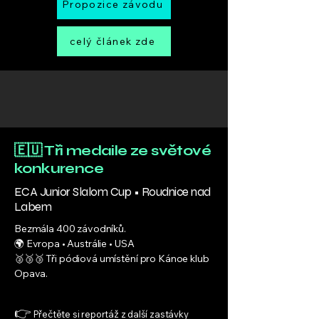
Propozice závodu
celý článek zde
🇪🇺 Tři medaile ze světové
konkurence
ECA Junior Slalom Cup • Roudnice nad
Labem
Bezmála 400 závodníků.
🌍 Evropa • Austrálie • USA
🥈🥉🥉 Tři pódiová umístění pro Kánoe klub
Opava.
👉
Přečtěte si reportáž z další zastávky