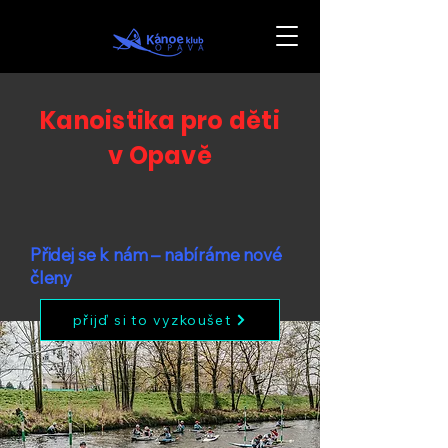
Kanoistika pro děti
v Opavě
Přidej se k nám – nabíráme nové
členy
přijď si to vyzkoušet