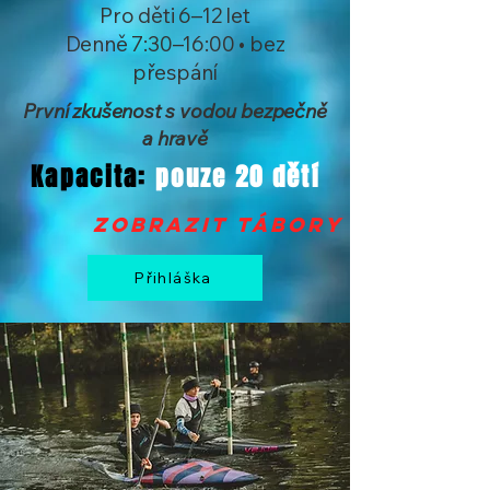
Pro děti 6–12 let
Denně 7:30–16:00 • bez
přespání
První zkušenost s vodou bezpečně
a hravě
Kapacita:
pouze 20 dětí
zobrazit tábory >
Přihláška