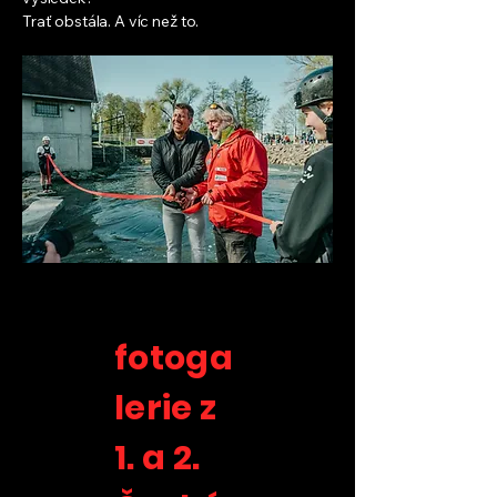
Trať obstála. A víc než to.
fotoga
lerie z
1. a 2.