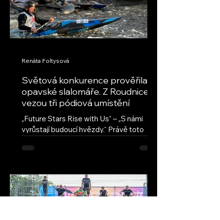
Renáta Foltysová
Světová konkurence prověřila
opavské slalomáře. Z Roudnice
vezou tři pódiová umístění
„Future Stars Rise with Us“ – „S námi
vyrůstají budoucí hvězdy.“ Právě toto
motto provází seriál ECA Junior Slalom
Cup, nejprestižnější evropskou soutěž
mladých vodních slalomářů. Přestože jde
o evropský pohár, jeho úroveň
každoročně přitahuje také závodníky z
dalších kontinentů. Na závodech v
Roudnici nad Labem se vedle evropské
špičky představili také reprezentanti