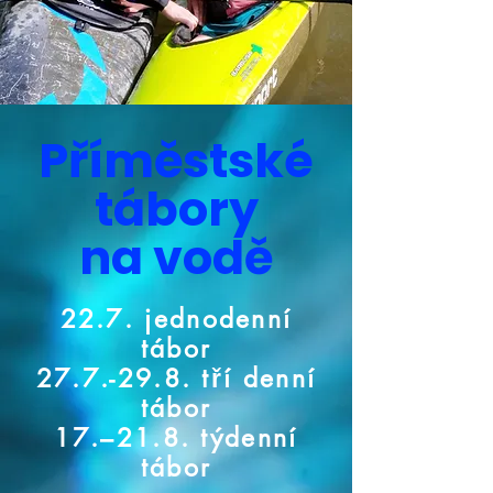
Příměstské
tábory
na vodě
22.7. jednodenní
tábor
27.7.-29.8. tří denní
tábor
17.–21.8. týdenní
tábor