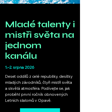
Mladé talenty i
mistři světa na
jednom
kanálu
1.–2. srpna 2026
Deset oddílů z celé republiky, desítky
mladých závodníků, čtyři mistři světa
a skvělá atmosféra. Podívejte se, jak
proběhl první ročník obnovených
Letních slalomů v Opavě.