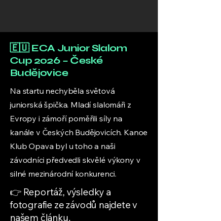
🇪🇺 ECA Junior Slalom
Cup 2026 – České
Budějovice
Na startu nechyběla světová
juniorská špička. Mladí slalomáři z
Evropy i zámoří poměřili síly na
kanále v Českých Budějovicích. Kanoe
Klub Opava byl u toho a naši
závodníci předvedli skvělé výkony v
silné mezinárodní konkurenci.
👉 Reportáž, výsledky a
fotografie ze závodů najdete v
našem článku.