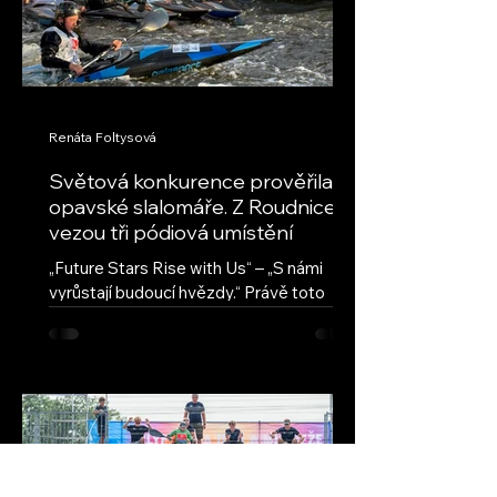
Renáta Foltysová
Světová konkurence prověřila
opavské slalomáře. Z Roudnice
vezou tři pódiová umístění
„Future Stars Rise with Us“ – „S námi
vyrůstají budoucí hvězdy.“ Právě toto
motto provází seriál ECA Junior Slalom
Cup, nejprestižnější evropskou soutěž
mladých vodních slalomářů. Přestože jde
o evropský pohár, jeho úroveň
každoročně přitahuje také závodníky z
dalších kontinentů. Na závodech v
Roudnici nad Labem se vedle evropské
špičky představili také reprezentanti