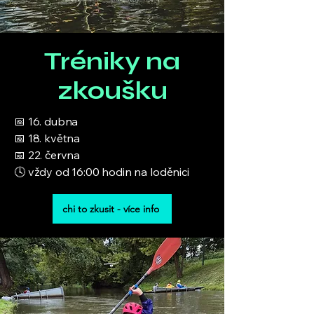
Tréniky na
zkoušku
📅 16. dubna
📅 18. května
📅 22. června
🕓 vždy od 16:00 hodin na loděnici
chi to zkusit - více info