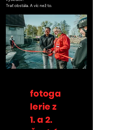
Trať obstála. A víc než to.
fotoga
lerie z
1. a 2.