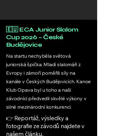
🇪🇺 ECA Junior Slalom
Cup 2026 – České
Budějovice
Na startu nechyběla světová
juniorská špička. Mladí slalomáři z
Evropy i zámoří poměřili síly na
kanále v Českých Budějovicích. Kanoe
Klub Opava byl u toho a naši
závodníci předvedli skvělé výkony v
silné mezinárodní konkurenci.
👉 Reportáž, výsledky a
fotografie ze závodů najdete v
našem článku.