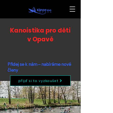
Kanoistika pro děti
v Opavě
Přidej se k nám – nabíráme nové
členy
přijď si to vyzkoušet