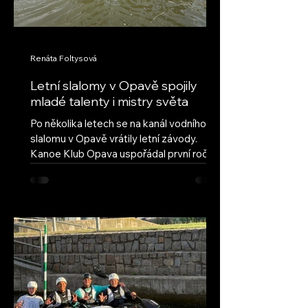
Renáta Foltysová
Letní slalomy v Opavě spojily
mladé talenty i mistry světa
Po několika letech se na kanál vodního
slalomu v Opavě vrátily letní závody.
Kanoe Klub Opava uspořádal první ročník
obnovených Letních slalomů v Opavě s
cílem navázat na úspěšnou tradici a vrátit
do našeho areálu pravidelné mládežnické
závody. Hned první ročník ukázal, že tato
myšlenka má velký potenciál – do Opavy
dorazilo deset oddílů z celé České
republiky, včetně závodníků ze Semil,
Brandýsa nad Labem a Českých
Budějovic. Přestože letošní léto nepřálo
vodním stavům, poda