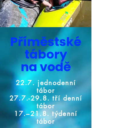
Příměstské
tábory
na vodě
22.7. jednodenní
tábor
27.7.-29.8. tří denní
tábor
17.–21.8. týdenní
tábor