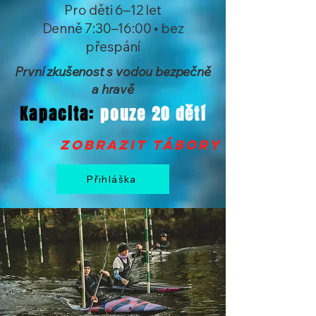
Pro děti 6–12 let
Denně 7:30–16:00 • bez
přespání
První zkušenost s vodou bezpečně
a hravě
Kapacita:
pouze 20 dětí
zobrazit tábory >
Přihláška