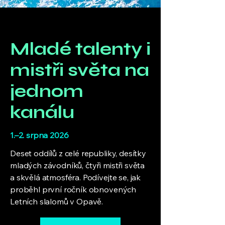
Mladé talenty i
mistři světa na
jednom
kanálu
1.–2. srpna 2026
Deset oddílů z celé republiky, desítky
mladých závodníků, čtyři mistři světa
a skvělá atmosféra. Podívejte se, jak
proběhl první ročník obnovených
Letních slalomů v Opavě.