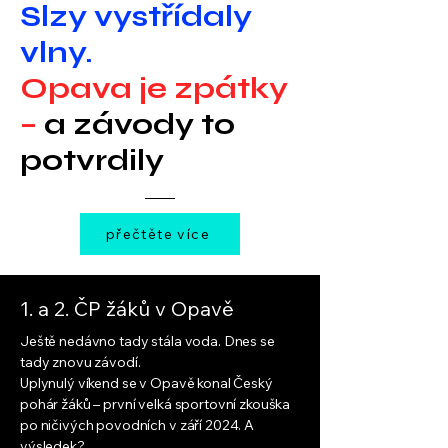
Slzy vystřídaly
vlny.
Opava je zpátky
–
a závody to
potvrdily
přečtěte více
1. a 2. ČP žáků v Opavě
Ještě nedávno tady stála voda. Dnes se
tady znovu závodí.
Uplynulý víkend se v Opavě konal Český
pohár žáků – první velká sportovní zkouška
po ničivých povodních v září 2024. A
výsledek?