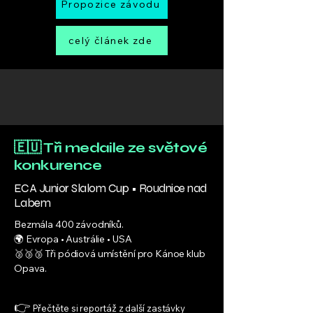
Propozice závodu
celý článek zde
🇪🇺 Tři medaile ze světové
konkurence
ECA Junior Slalom Cup • Roudnice nad
Labem
Bezmála 400 závodníků.
🌍 Evropa • Austrálie • USA
🥈🥉🥉 Tři pódiová umístění pro Kánoe klub
Opava.
👉
Přečtěte si reportáž z další zastávky