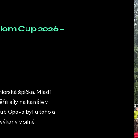
alom Cup 2026 –
iorská špička. Mladí
ili síly na kanále v
ub Opava byl u toho a
 výkony v silné