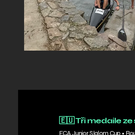
🇪🇺 Tři medaile z
ECA Junior Slalom Cup • R