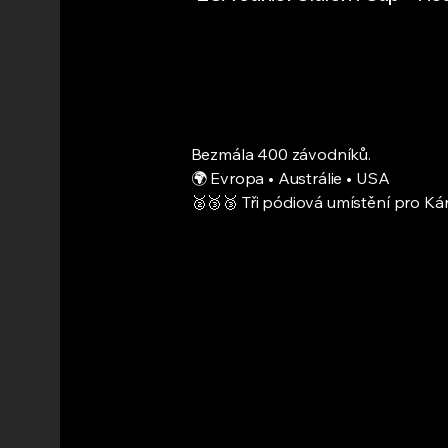
Bezmála 400 závodníků.
🌍 Evropa • Austrálie • USA
🥈🥉🥉 Tři pódiová umístění pro K