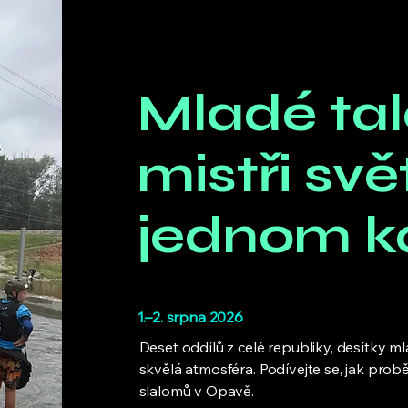
Mladé tal
mistři svě
jednom k
1.–2. srpna 2026
Deset oddílů z celé republiky, desítky ml
skvělá atmosféra. Podívejte se, jak pro
slalomů v Opavě.