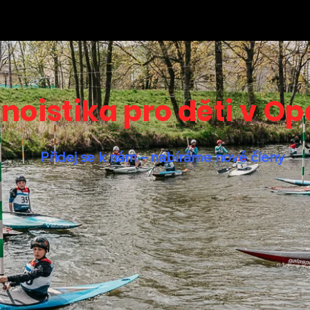
noistika pro děti v O
Přidej se k nám – nabíráme nové členy