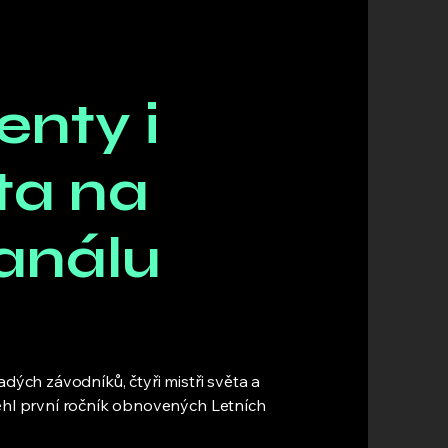
enty i
ta na
análu
adých závodníků, čtyři mistři světa a
běhl první ročník obnovených Letních