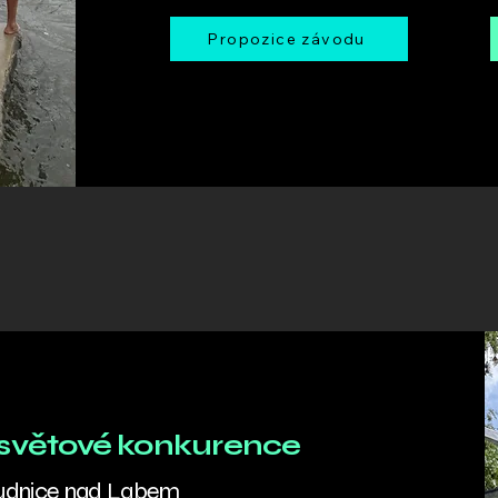
Propozice závodu
e světové konkurence
oudnice nad Labem