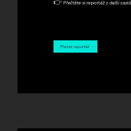
👉
Přečtěte si reportáž z další za
Přečíst reportáž