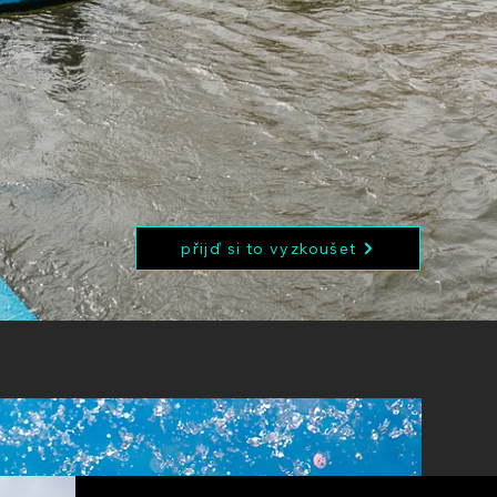
přijď si to vyzkoušet