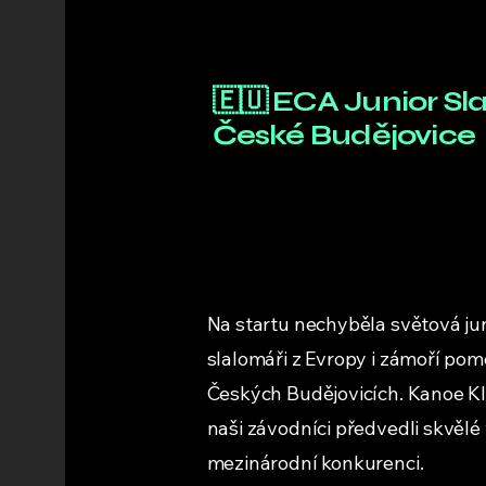
🇪🇺 ECA Junior Sl
České Budějovice
Na startu nechyběla světová jun
slalomáři z Evropy i zámoří poměř
Českých Budějovicích. Kanoe Kl
naši závodníci předvedli skvělé
mezinárodní konkurenci.