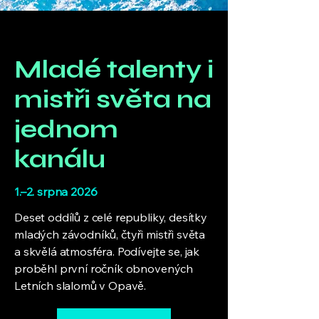
Mladé talenty i
mistři světa na
jednom
kanálu
1.–2. srpna 2026
Deset oddílů z celé republiky, desítky
mladých závodníků, čtyři mistři světa
a skvělá atmosféra. Podívejte se, jak
proběhl první ročník obnovených
Letních slalomů v Opavě.