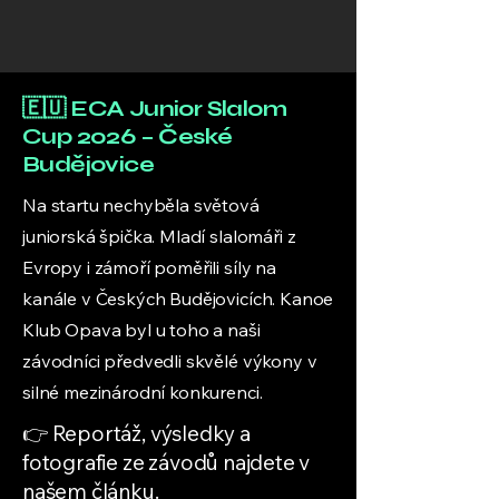
🇪🇺 ECA Junior Slalom
Cup 2026 – České
Budějovice
Na startu nechyběla světová
juniorská špička. Mladí slalomáři z
Evropy i zámoří poměřili síly na
kanále v Českých Budějovicích. Kanoe
Klub Opava byl u toho a naši
závodníci předvedli skvělé výkony v
silné mezinárodní konkurenci.
👉 Reportáž, výsledky a
fotografie ze závodů najdete v
našem článku.