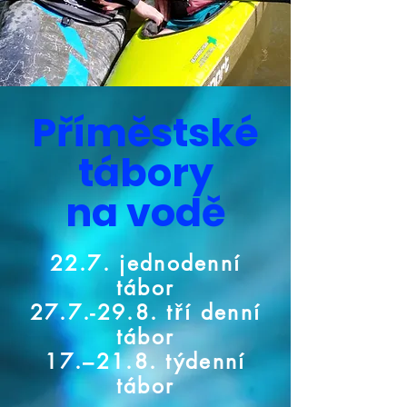
Příměstské
tábory
na vodě
22.7. jednodenní
tábor
27.7.-29.8. tří denní
tábor
17.–21.8. týdenní
tábor