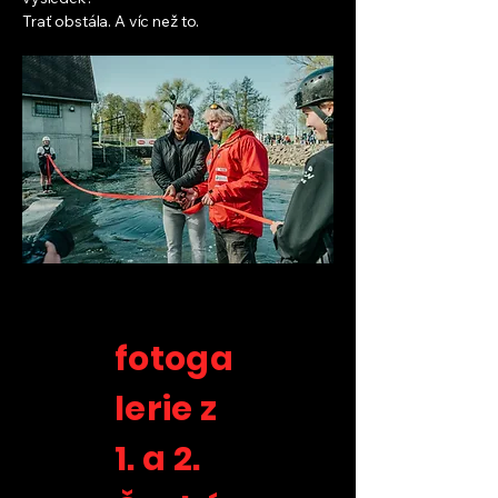
Trať obstála. A víc než to.
fotoga
lerie z
1. a 2.