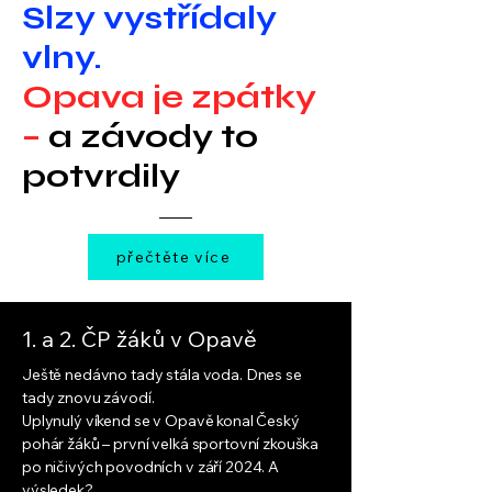
Slzy vystřídaly
vlny.
Opava je zpátky
–
a závody to
potvrdily
přečtěte více
1. a 2. ČP žáků v Opavě
Ještě nedávno tady stála voda. Dnes se
tady znovu závodí.
Uplynulý víkend se v Opavě konal Český
pohár žáků – první velká sportovní zkouška
po ničivých povodních v září 2024. A
výsledek?