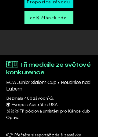
Propozice závodu
celý článek zde
🇪🇺 Tři medaile ze světové
konkurence
ECA Junior Slalom Cup • Roudnice nad
Labem
Bezmála 400 závodníků.
🌍 Evropa • Austrálie • USA
🥈🥉🥉 Tři pódiová umístění pro Kánoe klub
Opava.
👉
Přečtěte si reportáž z další zastávky