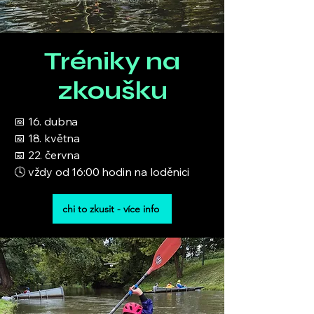
Tréniky na
zkoušku
📅 16. dubna
📅 18. května
📅 22. června
🕓 vždy od 16:00 hodin na loděnici
chi to zkusit - více info