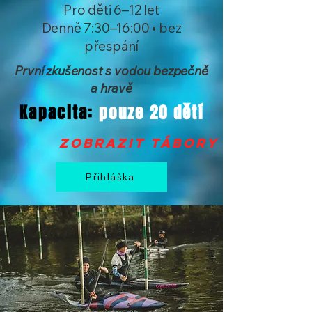
Pro děti 6–12 let
Denně 7:30–16:00 • bez
přespání
První zkušenost s vodou bezpečně
a hravě
Kapacita:
pouze 20 dětí
zobrazit tábory >
Přihláška