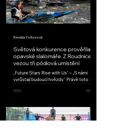
Renáta Foltysová
Světová konkurence prověřila
opavské slalomáře. Z Roudnice
vezou tři pódiová umístění
„Future Stars Rise with Us“ – „S námi
vyrůstají budoucí hvězdy.“ Právě toto
motto provází seriál ECA Junior Slalom
Cup, nejprestižnější evropskou soutěž
mladých vodních slalomářů. Přestože jde
o evropský pohár, jeho úroveň
každoročně přitahuje také závodníky z
dalších kontinentů. Na závodech v
Roudnici nad Labem se vedle evropské
špičky představili také reprezentanti