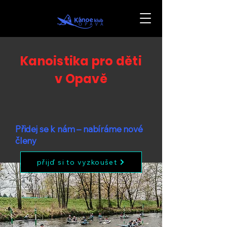
Kanoistika pro děti
v Opavě
Přidej se k nám – nabíráme nové
členy
přijď si to vyzkoušet