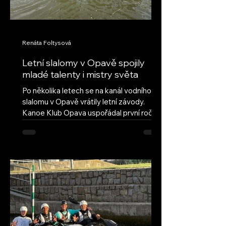
Renáta Foltysová
Letní slalomy v Opavě spojily
mladé talenty i mistry světa
Po několika letech se na kanál vodního
slalomu v Opavě vrátily letní závody.
Kanoe Klub Opava uspořádal první ročník
obnovených Letních slalomů v Opavě s
cílem navázat na úspěšnou tradici a vrátit
do našeho areálu pravidelné mládežnické
závody. Hned první ročník ukázal, že tato
myšlenka má velký potenciál – do Opavy
dorazilo deset oddílů z celé České
republiky, včetně závodníků ze Semil,
Brandýsa nad Labem a Českých
Budějovic. Přestože letošní léto nepřálo
vodním stavům, poda