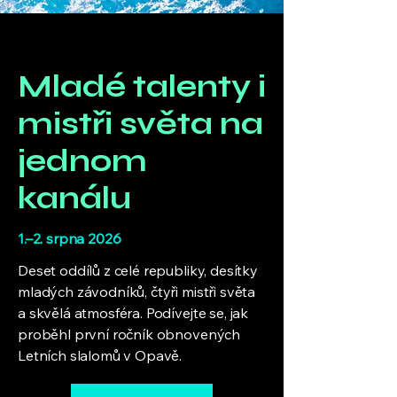
Mladé talenty i
mistři světa na
jednom
kanálu
1.–2. srpna 2026
Deset oddílů z celé republiky, desítky
mladých závodníků, čtyři mistři světa
a skvělá atmosféra. Podívejte se, jak
proběhl první ročník obnovených
Letních slalomů v Opavě.