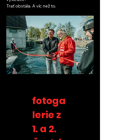
Trať obstála. A víc než to.
fotoga
lerie z
1. a 2.