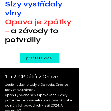
Slzy vystřídaly
vlny.
Opava je zpátky
–
a závody to
potvrdily
přečtěte více
1. a 2. ČP žáků v Opavě
Ještě nedávno tady stála voda. Dnes se
tady znovu závodí.
Uplynulý víkend se v Opavě konal Český
pohár žáků – první velká sportovní zkouška
po ničivých povodních v září 2024. A
výsledek?