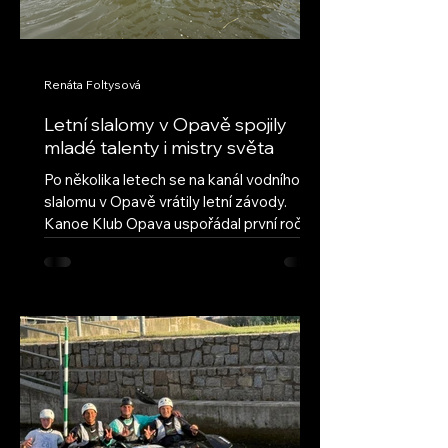
Renáta Foltysová
Letní slalomy v Opavě spojily
mladé talenty i mistry světa
Po několika letech se na kanál vodního
slalomu v Opavě vrátily letní závody.
Kanoe Klub Opava uspořádal první ročník
obnovených Letních slalomů v Opavě s
cílem navázat na úspěšnou tradici a vrátit
do našeho areálu pravidelné mládežnické
závody. Hned první ročník ukázal, že tato
myšlenka má velký potenciál – do Opavy
dorazilo deset oddílů z celé České
republiky, včetně závodníků ze Semil,
Brandýsa nad Labem a Českých
Budějovic. Přestože letošní léto nepřálo
vodním stavům, poda