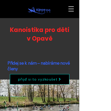
Kanoistika pro děti
v Opavě
Přidej se k nám – nabíráme nové
členy
přijď si to vyzkoušet