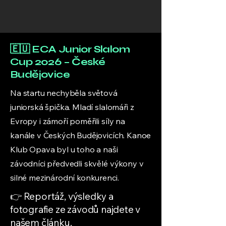
🇪🇺 ECA Junior Slalom
Cup 2026 – České
Budějovice
Na startu nechyběla světová
juniorská špička. Mladí slalomáři z
Evropy i zámoří poměřili síly na
kanále v Českých Budějovicích. Kanoe
Klub Opava byl u toho a naši
závodníci předvedli skvělé výkony v
silné mezinárodní konkurenci.
👉 Reportáž, výsledky a
fotografie ze závodů najdete v
našem článku.