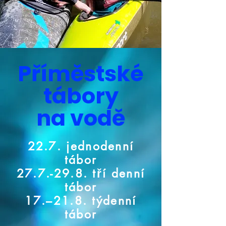
Příměstské
tábory
na vodě
22.7. jednodenní
tábor
27.7.-29.8. tří denní
tábor
17.–21.8. týdenní
tábor