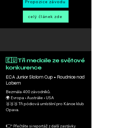
Propozice závodu
celý článek zde
🇪🇺 Tři medaile ze světové
konkurence
ECA Junior Slalom Cup • Roudnice nad
Labem
Bezmála 400 závodníků.
🌍 Evropa • Austrálie • USA
🥈🥉🥉 Tři pódiová umístění pro Kánoe klub
Opava.
👉
Přečtěte si reportáž z další zastávky