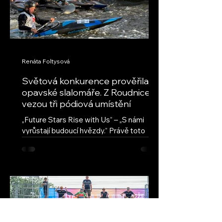
Renáta Foltysová
Světová konkurence prověřila
opavské slalomáře. Z Roudnice
vezou tři pódiová umístění
„Future Stars Rise with Us“ – „S námi
vyrůstají budoucí hvězdy.“ Právě toto
motto provází seriál ECA Junior Slalom
Cup, nejprestižnější evropskou soutěž
mladých vodních slalomářů. Přestože jde
o evropský pohár, jeho úroveň
každoročně přitahuje také závodníky z
dalších kontinentů. Na závodech v
Roudnici nad Labem se vedle evropské
špičky představili také reprezentanti