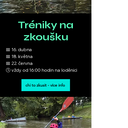
Tréniky na
zkoušku
📅 16. dubna
📅 18. května
📅 22. června
🕓 vždy od 16:00 hodin na loděnici
chi to zkusit - více info