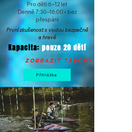
Pro děti 6–12 let
Denně 7:30–16:00 • bez
přespání
První zkušenost s vodou bezpečně
a hravě
Kapacita:
pouze 20 dětí
zobrazit tábory >
Přihláška