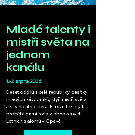
Mladé talenty i
mistři světa na
jednom
kanálu
1.–2. srpna 2026
Deset oddílů z celé republiky, desítky
mladých závodníků, čtyři mistři světa
a skvělá atmosféra. Podívejte se, jak
proběhl první ročník obnovených
Letních slalomů v Opavě.