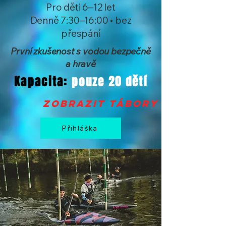
Pro děti 6–12 let
Denně 7:30–16:00 • bez
přespání
První zkušenost s vodou bezpečně
a hravě
Kapacita:
pouze 20 dětí
zobrazit tábory >
Přihláška