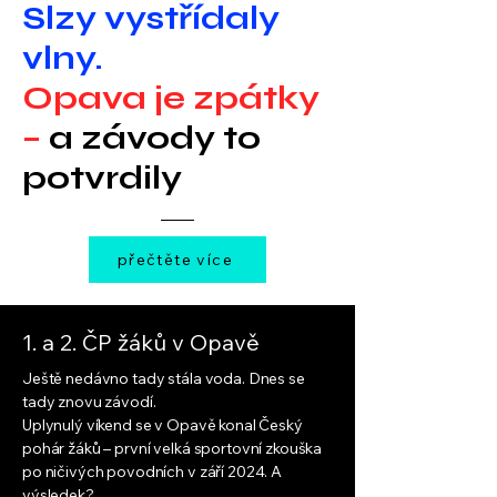
Slzy vystřídaly
vlny.
Opava je zpátky
–
a závody to
potvrdily
přečtěte více
1. a 2. ČP žáků v Opavě
Ještě nedávno tady stála voda. Dnes se
tady znovu závodí.
Uplynulý víkend se v Opavě konal Český
pohár žáků – první velká sportovní zkouška
po ničivých povodních v září 2024. A
výsledek?