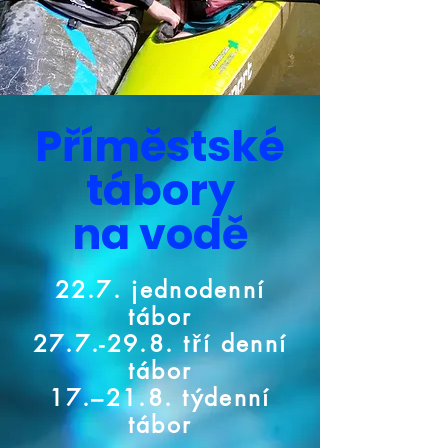
Příměstské
tábory
na vodě
22.7. jednodenní
tábor
27.7.-29.8. tří denní
tábor
17.–21.8. týdenní
tábor