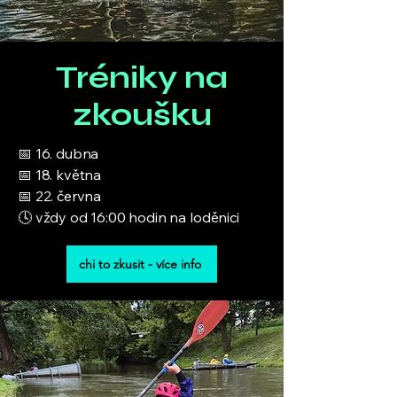
Tréniky na
zkoušku
📅 16. dubna
📅 18. května
📅 22. června
🕓 vždy od 16:00 hodin na loděnici
chi to zkusit - více info