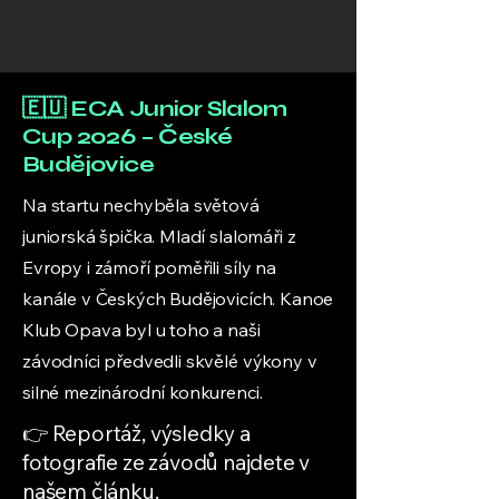
🇪🇺 ECA Junior Slalom
Cup 2026 – České
Budějovice
Na startu nechyběla světová
juniorská špička. Mladí slalomáři z
Evropy i zámoří poměřili síly na
kanále v Českých Budějovicích. Kanoe
Klub Opava byl u toho a naši
závodníci předvedli skvělé výkony v
silné mezinárodní konkurenci.
👉 Reportáž, výsledky a
fotografie ze závodů najdete v
našem článku.