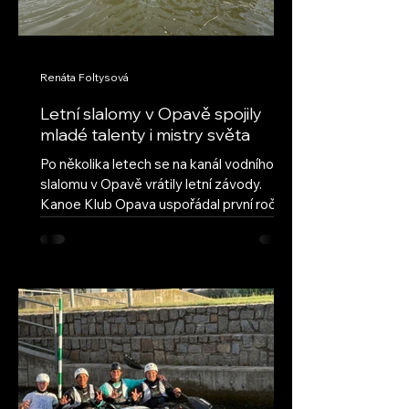
Renáta Foltysová
Letní slalomy v Opavě spojily
mladé talenty i mistry světa
Po několika letech se na kanál vodního
slalomu v Opavě vrátily letní závody.
Kanoe Klub Opava uspořádal první ročník
obnovených Letních slalomů v Opavě s
cílem navázat na úspěšnou tradici a vrátit
do našeho areálu pravidelné mládežnické
závody. Hned první ročník ukázal, že tato
myšlenka má velký potenciál – do Opavy
dorazilo deset oddílů z celé České
republiky, včetně závodníků ze Semil,
Brandýsa nad Labem a Českých
Budějovic. Přestože letošní léto nepřálo
vodním stavům, poda