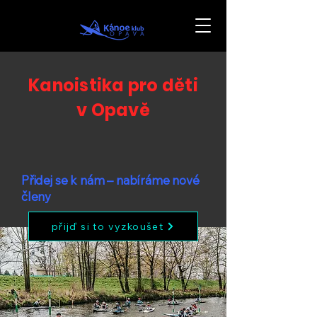
Kanoistika pro děti
v Opavě
Přidej se k nám – nabíráme nové
členy
přijď si to vyzkoušet