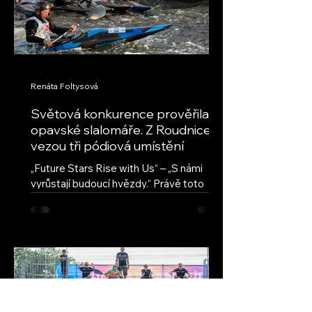
Renáta Foltysová
Světová konkurence prověřila
opavské slalomáře. Z Roudnice
vezou tři pódiová umístění
„Future Stars Rise with Us“ – „S námi
vyrůstají budoucí hvězdy.“ Právě toto
motto provází seriál ECA Junior Slalom
Cup, nejprestižnější evropskou soutěž
mladých vodních slalomářů. Přestože jde
o evropský pohár, jeho úroveň
každoročně přitahuje také závodníky z
dalších kontinentů. Na závodech v
Roudnici nad Labem se vedle evropské
špičky představili také reprezentanti