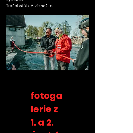
Trať obstála. A víc než to.
fotoga
lerie z
1. a 2.