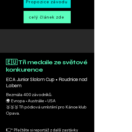
Propozice závodu
celý článek zde
🇪🇺 Tři medaile ze světové
konkurence
ECA Junior Slalom Cup • Roudnice nad
Labem
Bezmála 400 závodníků.
🌍 Evropa • Austrálie • USA
🥈🥉🥉 Tři pódiová umístění pro Kánoe klub
Opava.
👉
Přečtěte si reportáž z další zastávky