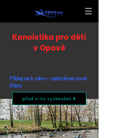
Kanoistika pro děti
v Opavě
Přidej se k nám – nabíráme nové
členy
přijď si to vyzkoušet