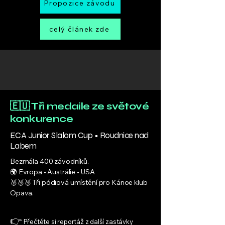
Propozice závodu
celý článek zde
🇪🇺 Tři medaile ze světové
konkurence
ECA Junior Slalom Cup • Roudnice nad
Labem
Bezmála 400 závodníků.
🌍 Evropa • Austrálie • USA
🥈🥉🥉 Tři pódiová umístění pro Kánoe klub
Opava.
👉
Přečtěte si reportáž z další zastávky