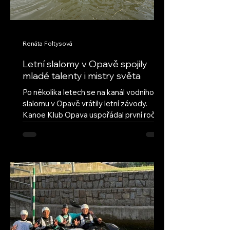
Renáta Foltysová
Letní slalomy v Opavě spojily
mladé talenty i mistry světa
Po několika letech se na kanál vodního
slalomu v Opavě vrátily letní závody.
Kanoe Klub Opava uspořádal první ročník
obnovených Letních slalomů v Opavě s
cílem navázat na úspěšnou tradici a vrátit
do našeho areálu pravidelné mládežnické
závody. Hned první ročník ukázal, že tato
myšlenka má velký potenciál – do Opavy
dorazilo deset oddílů z celé České
republiky, včetně závodníků ze Semil,
Brandýsa nad Labem a Českých
Budějovic. Přestože letošní léto nepřálo
vodním stavům, poda