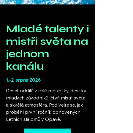
Mladé talenty i
mistři světa na
jednom
kanálu
1.–2. srpna 2026
Deset oddílů z celé republiky, desítky
mladých závodníků, čtyři mistři světa
a skvělá atmosféra. Podívejte se, jak
proběhl první ročník obnovených
Letních slalomů v Opavě.