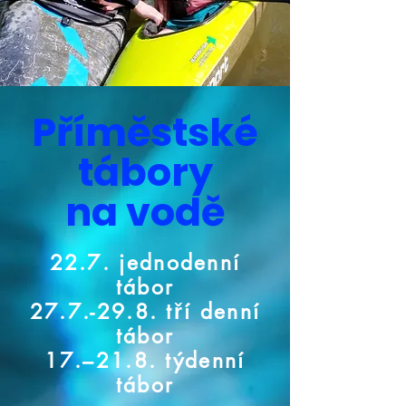
Příměstské
tábory
na vodě
22.7. jednodenní
tábor
27.7.-29.8. tří denní
tábor
17.–21.8. týdenní
tábor