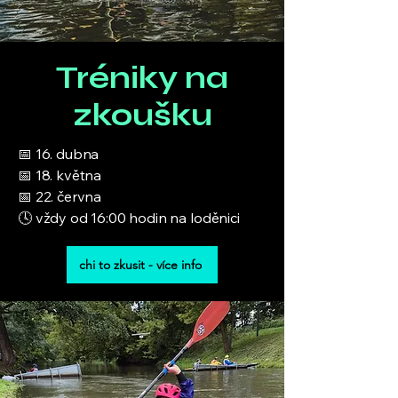
Tréniky na
zkoušku
📅 16. dubna
📅 18. května
📅 22. června
🕓 vždy od 16:00 hodin na loděnici
chi to zkusit - více info