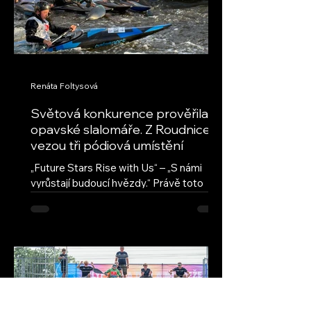
Renáta Foltysová
Světová konkurence prověřila
opavské slalomáře. Z Roudnice
vezou tři pódiová umístění
„Future Stars Rise with Us“ – „S námi
vyrůstají budoucí hvězdy.“ Právě toto
motto provází seriál ECA Junior Slalom
Cup, nejprestižnější evropskou soutěž
mladých vodních slalomářů. Přestože jde
o evropský pohár, jeho úroveň
každoročně přitahuje také závodníky z
dalších kontinentů. Na závodech v
Roudnici nad Labem se vedle evropské
špičky představili také reprezentanti