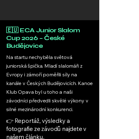
🇪🇺 ECA Junior Slalom
Cup 2026 – České
Budějovice
Na startu nechyběla světová
juniorská špička. Mladí slalomáři z
Evropy i zámoří poměřili síly na
kanále v Českých Budějovicích. Kanoe
Klub Opava byl u toho a naši
závodníci předvedli skvělé výkony v
silné mezinárodní konkurenci.
👉 Reportáž, výsledky a
fotografie ze závodů najdete v
našem článku.