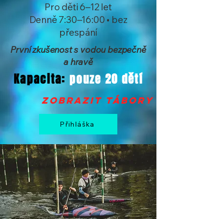
Pro děti 6–12 let
Denně 7:30–16:00 • bez
přespání
První zkušenost s vodou bezpečně
a hravě
Kapacita:
pouze 20 dětí
zobrazit tábory >
Přihláška