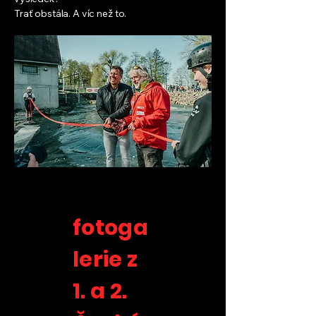
Trať obstála. A víc než to.
fotoga
lerie z
1. a 2.