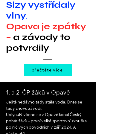
Slzy vystřídaly
vlny.
Opava je zpátky
–
a závody to
potvrdily
přečtěte více
1. a 2. ČP žáků v Opavě
Ještě nedávno tady stála voda. Dnes se
tady znovu závodí.
Uplynulý víkend se v Opavě konal Český
pohár žáků – první velká sportovní zkouška
po ničivých povodních v září 2024. A
výsledek?