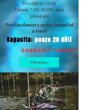
Pro děti 6–12 let
Denně 7:30–16:00 • bez
přespání
První zkušenost s vodou bezpečně
a hravě
Kapacita:
pouze 20 dětí
zobrazit tábory >
Přihláška