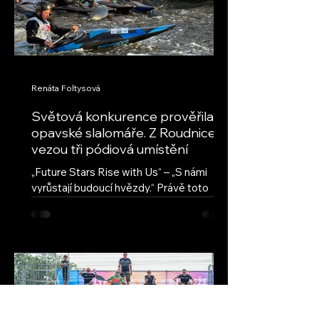
Renáta Foltysová
Světová konkurence prověřila
opavské slalomáře. Z Roudnice
vezou tři pódiová umístění
„Future Stars Rise with Us“ – „S námi
vyrůstají budoucí hvězdy.“ Právě toto
motto provází seriál ECA Junior Slalom
Cup, nejprestižnější evropskou soutěž
mladých vodních slalomářů. Přestože jde
o evropský pohár, jeho úroveň
každoročně přitahuje také závodníky z
dalších kontinentů. Na závodech v
Roudnici nad Labem se vedle evropské
špičky představili také reprezentanti