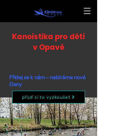
Kanoistika pro děti
v Opavě
Přidej se k nám – nabíráme nové
členy
přijď si to vyzkoušet