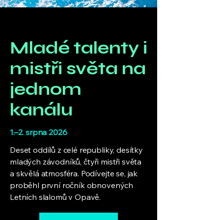
Mladé talenty i
mistři světa na
jednom
kanálu
1.–2. srpna 2026
Deset oddílů z celé republiky, desítky
mladých závodníků, čtyři mistři světa
a skvělá atmosféra. Podívejte se, jak
proběhl první ročník obnovených
Letních slalomů v Opavě.