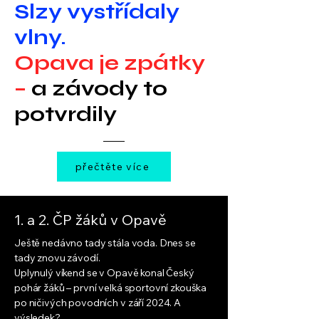
Slzy vystřídaly
vlny.
Opava je zpátky
–
a závody to
potvrdily
přečtěte více
1. a 2. ČP žáků v Opavě
Ještě nedávno tady stála voda. Dnes se
tady znovu závodí.
Uplynulý víkend se v Opavě konal Český
pohár žáků – první velká sportovní zkouška
po ničivých povodních v září 2024. A
výsledek?