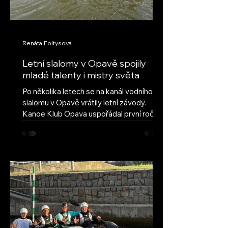
Renáta Foltysová
Letní slalomy v Opavě spojily
mladé talenty i mistry světa
Po několika letech se na kanál vodního
slalomu v Opavě vrátily letní závody.
Kanoe Klub Opava uspořádal první ročník
obnovených Letních slalomů v Opavě s
cílem navázat na úspěšnou tradici a vrátit
do našeho areálu pravidelné mládežnické
závody. Hned první ročník ukázal, že tato
myšlenka má velký potenciál – do Opavy
dorazilo deset oddílů z celé České
republiky, včetně závodníků ze Semil,
Brandýsa nad Labem a Českých
Budějovic. Přestože letošní léto nepřálo
vodním stavům, poda