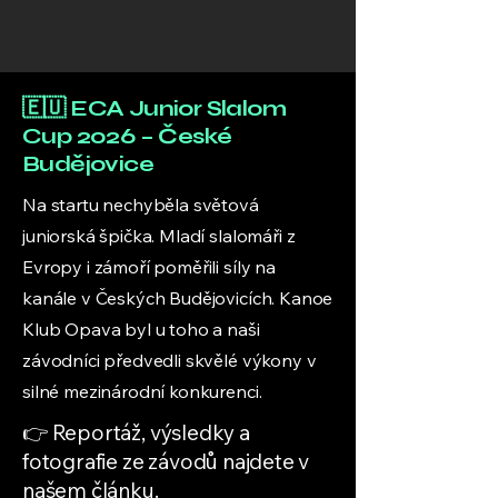
🇪🇺 ECA Junior Slalom
Cup 2026 – České
Budějovice
Na startu nechyběla světová
juniorská špička. Mladí slalomáři z
Evropy i zámoří poměřili síly na
kanále v Českých Budějovicích. Kanoe
Klub Opava byl u toho a naši
závodníci předvedli skvělé výkony v
silné mezinárodní konkurenci.
👉 Reportáž, výsledky a
fotografie ze závodů najdete v
našem článku.