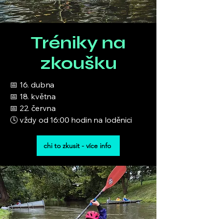
Tréniky na
zkoušku
📅 16. dubna
📅 18. května
📅 22. června
🕓 vždy od 16:00 hodin na loděnici
chi to zkusit - více info