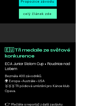
Propozice závodu
celý článek zde
🇪🇺 Tři medaile ze světové
konkurence
ECA Junior Slalom Cup • Roudnice nad
Labem
Bezmála 400 závodníků.
🌍 Evropa • Austrálie • USA
🥈🥉🥉 Tři pódiová umístění pro Kánoe klub
Opava.
👉
Přečtěte si reportáž z další zastávky