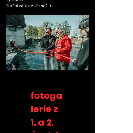
Trať obstála. A víc než to.
fotoga
lerie z
1. a 2.