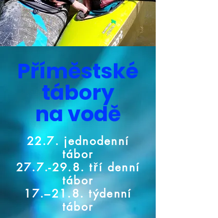
Příměstské
tábory
na vodě
22.7. jednodenní
tábor
27.7.-29.8. tří denní
tábor
17.–21.8. týdenní
tábor