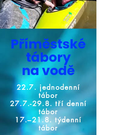
Příměstské
tábory
na vodě
22.7. jednodenní
tábor
27.7.-29.8. tří denní
tábor
17.–21.8. týdenní
tábor