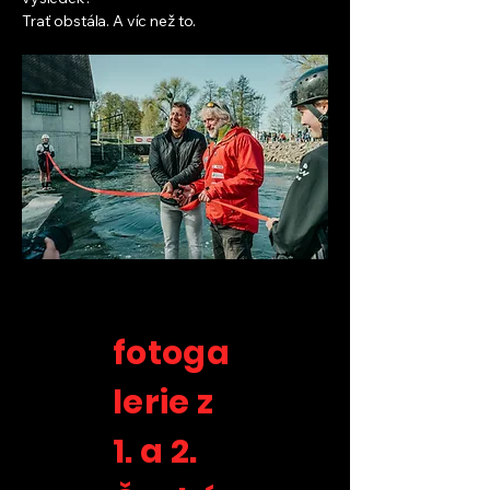
Trať obstála. A víc než to.
fotoga
lerie z
1. a 2.