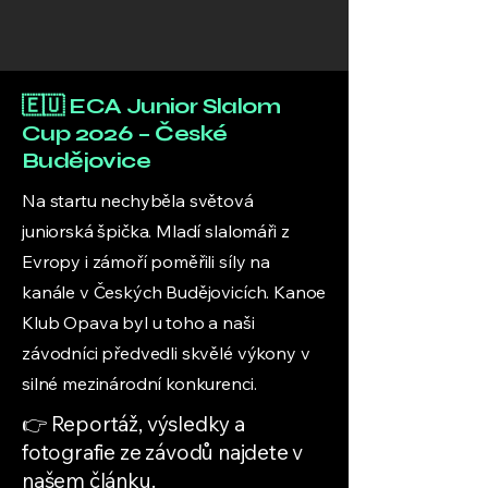
🇪🇺 ECA Junior Slalom
Cup 2026 – České
Budějovice
Na startu nechyběla světová
juniorská špička. Mladí slalomáři z
Evropy i zámoří poměřili síly na
kanále v Českých Budějovicích. Kanoe
Klub Opava byl u toho a naši
závodníci předvedli skvělé výkony v
silné mezinárodní konkurenci.
👉 Reportáž, výsledky a
fotografie ze závodů najdete v
našem článku.