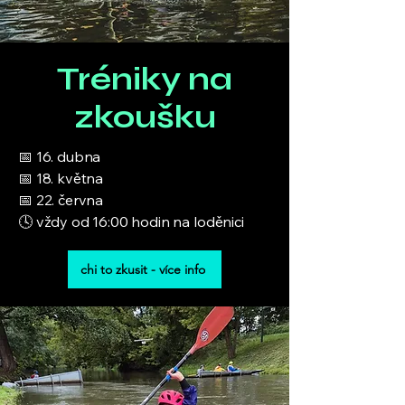
Tréniky na
zkoušku
📅 16. dubna
📅 18. května
📅 22. června
🕓 vždy od 16:00 hodin na loděnici
chi to zkusit - více info