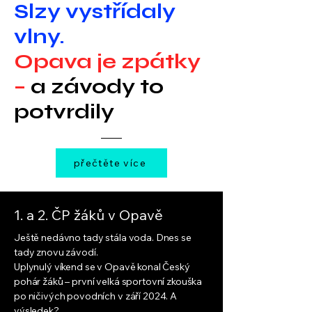
Slzy vystřídaly
vlny.
Opava je zpátky
–
a závody to
potvrdily
přečtěte více
1. a 2. ČP žáků v Opavě
Ještě nedávno tady stála voda. Dnes se
tady znovu závodí.
Uplynulý víkend se v Opavě konal Český
pohár žáků – první velká sportovní zkouška
po ničivých povodních v září 2024. A
výsledek?