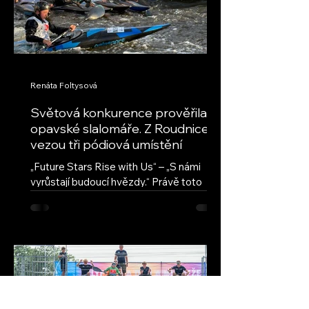
Renáta Foltysová
Světová konkurence prověřila
opavské slalomáře. Z Roudnice
vezou tři pódiová umístění
„Future Stars Rise with Us“ – „S námi
vyrůstají budoucí hvězdy.“ Právě toto
motto provází seriál ECA Junior Slalom
Cup, nejprestižnější evropskou soutěž
mladých vodních slalomářů. Přestože jde
o evropský pohár, jeho úroveň
každoročně přitahuje také závodníky z
dalších kontinentů. Na závodech v
Roudnici nad Labem se vedle evropské
špičky představili také reprezentanti