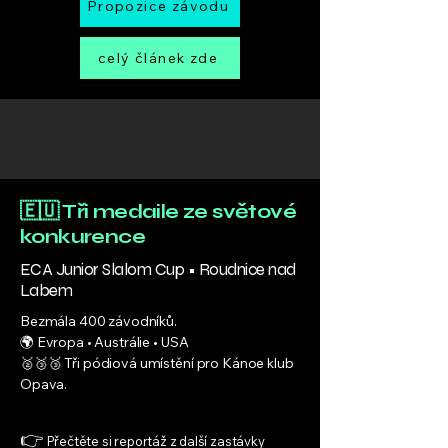
Propozice závodu
celý článek zde
🇪🇺 Tři medaile ze světové
konkurence
ECA Junior Slalom Cup • Roudnice nad
Labem
Bezmála 400 závodníků.
🌍 Evropa • Austrálie • USA
🥈🥉🥉 Tři pódiová umístění pro Kánoe klub
Opava.
👉
Přečtěte si reportáž z další zastávky