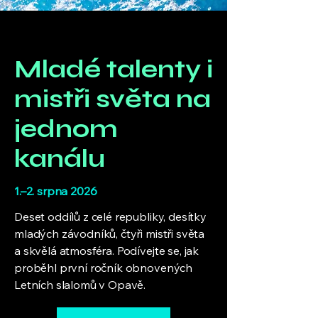
Mladé talenty i
mistři světa na
jednom
kanálu
1.–2. srpna 2026
Deset oddílů z celé republiky, desítky
mladých závodníků, čtyři mistři světa
a skvělá atmosféra. Podívejte se, jak
proběhl první ročník obnovených
Letních slalomů v Opavě.