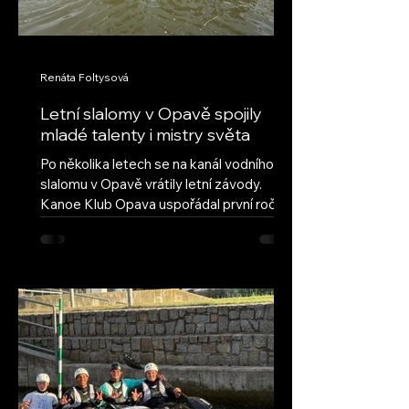
Renáta Foltysová
Letní slalomy v Opavě spojily
mladé talenty i mistry světa
Po několika letech se na kanál vodního
slalomu v Opavě vrátily letní závody.
Kanoe Klub Opava uspořádal první ročník
obnovených Letních slalomů v Opavě s
cílem navázat na úspěšnou tradici a vrátit
do našeho areálu pravidelné mládežnické
závody. Hned první ročník ukázal, že tato
myšlenka má velký potenciál – do Opavy
dorazilo deset oddílů z celé České
republiky, včetně závodníků ze Semil,
Brandýsa nad Labem a Českých
Budějovic. Přestože letošní léto nepřálo
vodním stavům, poda