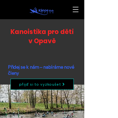
Kanoistika pro děti
v Opavě
Přidej se k nám – nabíráme nové
členy
přijď si to vyzkoušet