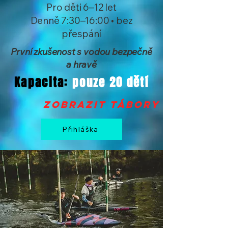
Pro děti 6–12 let
Denně 7:30–16:00 • bez
přespání
První zkušenost s vodou bezpečně
a hravě
Kapacita:
pouze 20 dětí
zobrazit tábory >
Přihláška